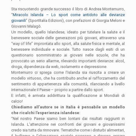
Sta riscuotendo grande successo il libro di Andrea Montemurro,
“
Miracolo Islanda – Lo sport come antidoto alle devianze
giovanili
” (SportItalia Edizioni), con prefazioni di Giorgia Meloni e
Giovanni Malagò.
Un modello, quello Islandese, ideato per tutelare la salute e il
benessere sociale delle generazioni più giovani, attraverso una
“way of life” improntata allo sport, alla salute fisica e mentale, al
benessere individuale e sociale. Tutto nasce dagli esiti di un
questionario somministrato ai giovani nelle scuole, che ha
provocato un serio allarme, rilevando importanti devianze: alcol,
droga, dipendenza da web, isolamento e depressione.
Montemurro ci spiega come l’Islanda sia riuscita a creare un
modello virtuoso, che ha contribuito anche al rafforzamento del
sentimento di appartenenza alla comunità, rilanciando a livello
internazionale il Paese – proprio a partire dallo sport.
E infatti, è arrivata addirittura la qualificazione ai Mondiali di
calcio!
Chiediamo all’autore se in Italia è pensabile un modello
che ricalchi l’esperienza islandese:
“Nel nostro Paese siamo ben lontani dai risultati raggiunti in
Islanda. L’attenzione nei confronti dei giovani e giovanissimi
credo sia tutta da rinnovare. Tematiche come i disturbi alimentari,
il bullismo e l’alienazione sociale possono e devono essere