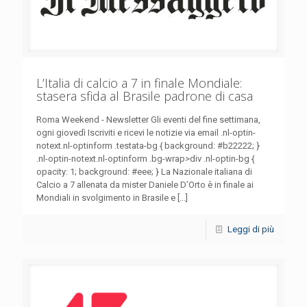
L’Italia di calcio a 7 in finale Mondiale:
stasera sfida al Brasile padrone di casa
Roma Weekend - Newsletter Gli eventi del fine settimana,
ogni giovedì Iscriviti e ricevi le notizie via email .nl-optin-
notext.nl-optinform .testata-bg { background: #b22222; }
.nl-optin-notext.nl-optinform .bg-wrap>div .nl-optin-bg {
opacity: 1; background: #eee; } La Nazionale italiana di
Calcio a 7 allenata da mister Daniele D’Orto è in finale ai
Mondiali in svolgimento in Brasile e [...]
Leggi di più